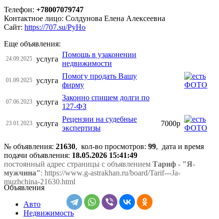
Телефон:
+78007079747
Контактное лицо: Солдунова Елена Алексеевна
Сайт:
https://707.su/PyHo
Еще объявления:
Помощь в узаконении
услуга
24.09.2025
недвижимости
Помогу продать Вашу
услуга
01.09.2025
фирму
Законно спишем долги по
услуга
07.06.2023
127-ФЗ
Рецензии на судебные
услуга
7000р
23.01.2023
экспертизы
№ объявления:
21630
, кол-во просмотров
:
99
, дата и время
подачи объявления:
18.05.2026 15:41:49
постоянный адрес страницы с объявлением
Тариф - "Я-
мужчина"
: https://www.g-astrakhan.ru/board/Tarif---Ja-
muzhchina-21630.html
Объявления
Авто
Недвижимость