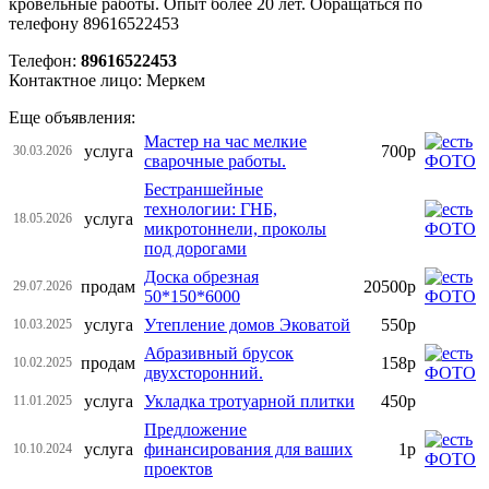
кровельные работы. Опыт более 20 лет. Обращаться по
телефону 89616522453
Телефон:
89616522453
Контактное лицо: Меркем
Еще объявления:
Мастер на час мелкие
услуга
700р
30.03.2026
сварочные работы.
Бестраншейные
технологии: ГНБ,
услуга
18.05.2026
микротоннели, проколы
под дорогами
Доска обрезная
продам
20500р
29.07.2026
50*150*6000
услуга
Утепление домов Эковатой
550р
10.03.2025
Абразивный брусок
продам
158р
10.02.2025
двухсторонний.
услуга
Укладка тротуарной плитки
450р
11.01.2025
Предложение
услуга
финансирования для ваших
1р
10.10.2024
проектов