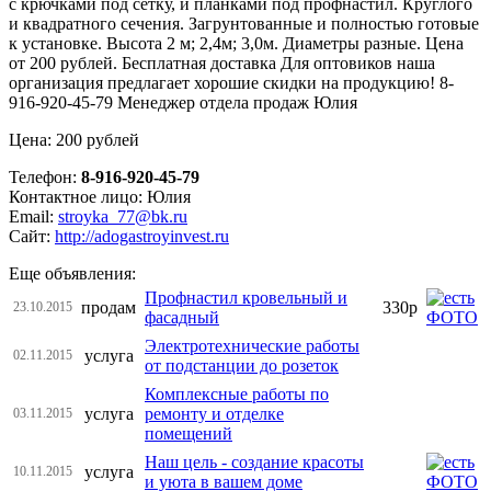
с крючками под сетку, и планками под профнастил. Круглого
и квадратного сечения. Загрунтованные и полностью готовые
к установке. Высота 2 м; 2,4м; 3,0м. Диаметры разные. Цена
от 200 рублей. Бесплатная доставка Для оптовиков наша
организация предлагает хорошие скидки на продукцию! 8-
916-920-45-79 Менеджер отдела продаж Юлия
Цена: 200 рублей
Телефон:
8-916-920-45-79
Контактное лицо: Юлия
Email:
stroyka_77@bk.ru
Сайт:
http://adogastroyinvest.ru
Еще объявления:
Профнастил кровельный и
продам
330р
23.10.2015
фасадный
Электротехнические работы
услуга
02.11.2015
от подстанции до розеток
Комплексные работы по
услуга
ремонту и отделке
03.11.2015
помещений
Наш цель - создание красоты
услуга
10.11.2015
и уюта в вашем доме