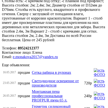
Столбы есть: -с крючком под сетку; -с планкой под профлист;
Высота столбов: 2м; 2,4м; 3м; Диаметр столбов от D32мм до
D76мм. Столбы есть круглого, квадратного и профильного
сечения. Сверху с заглушкой от попадания влаги,
грунтованные от коррозии краскопультом. Вариант 1 - столб
имеет две просверленные пластины для крепления на них
деревянных или металлических прожилин для забора. Высота
столбов 2.4м, 3м Вариант 2 - столб с крючками для сетки.
Высота столбов 2м, 2.4м, 3м Доставка по всей России
бесплатная. Цена от 245 рублей
Телефон:
89524212377
Контактное лицо: Елена
Email:
e.monakova2017@yandex.ru
Еще объявления:
продам
Сетка рабица в рулонах
16.05.2017
Светодиодное освещение от
продам
720р
23.05.2017
производителя
Монтажная пена
продам
профессиональная
240р
26.05.2017
PROFPUR mega 65 л.
Герметик силиконовый