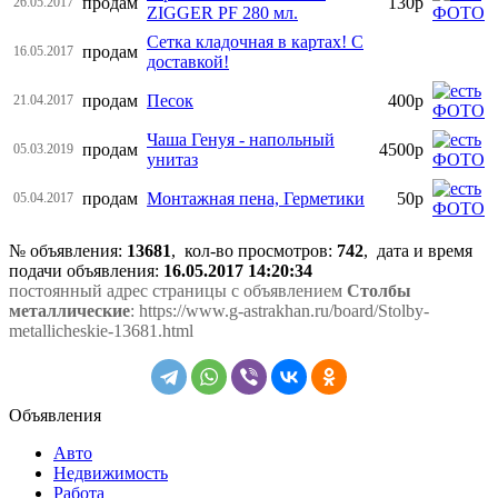
продам
130р
26.05.2017
ZIGGER PF 280 мл.
Сетка кладочная в картах! С
продам
16.05.2017
доставкой!
продам
Песок
400р
21.04.2017
Чаша Генуя - напольный
продам
4500р
05.03.2019
унитаз
продам
Монтажная пена, Герметики
50р
05.04.2017
№ объявления:
13681
, кол-во просмотров
:
742
, дата и время
подачи объявления:
16.05.2017 14:20:34
постоянный адрес страницы с объявлением
Столбы
металлические
: https://www.g-astrakhan.ru/board/Stolby-
metallicheskie-13681.html
Объявления
Авто
Недвижимость
Работа