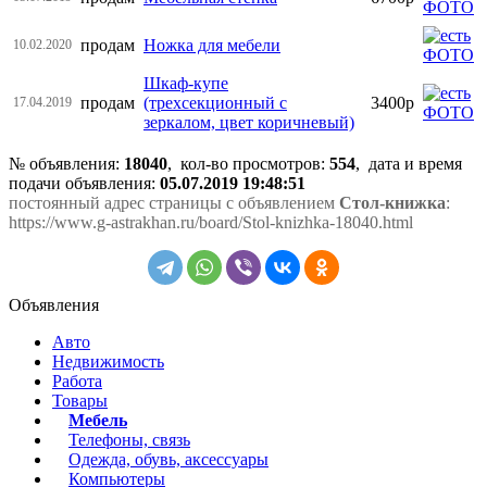
продам
Ножка для мебели
10.02.2020
Шкаф-купе
продам
(трехсекционный с
3400р
17.04.2019
зеркалом, цвет коричневый)
№ объявления:
18040
, кол-во просмотров
:
554
, дата и время
подачи объявления:
05.07.2019 19:48:51
постоянный адрес страницы с объявлением
Стол-книжка
:
https://www.g-astrakhan.ru/board/Stol-knizhka-18040.html
Объявления
Авто
Недвижимость
Работа
Товары
Мебель
Телефоны, связь
Одежда, обувь, аксессуары
Компьютеры