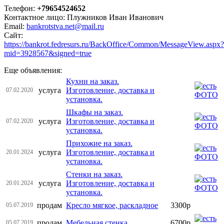
Телефон:
+79654524652
Контактное лицо: Плужников Иван Иванович
Email:
bankrotstva.net@mail.ru
Сайт:
https://bankrot.fedresurs.ru/BackOffice/Common/MessageView.aspx?
mid=3928567&signed=true
Еще объявления:
Кухни на заказ.
услуга
Изготовление, доставка и
07.02.2020
установка.
Шкафы на заказ.
услуга
Изготовление, доставка и
07.02.2020
установка.
Прихожие на заказ.
услуга
Изготовление, доставка и
20.01.2024
установка.
Стенки на заказ.
услуга
Изготовление, доставка и
20.01.2024
установка.
продам
Кресло мягкое, раскладное
3300р
05.07.2019
продам
Мебельная стенка
6700р
05.07.2019