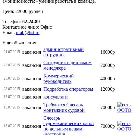
амбициозность; - умение работать в команде.
Цена: 22000 рублей
Телефон:
62-24-89
Контактное лицо: Офис
Email:
nrab@list.ru
Еще объявления:
административный
вакансия
16000р
21.07.2015
сотрудник
Сотрудник с дипломом
вакансия
20000р
23.07.2015
менеджера
Коммерческий
вакансия
40000р
23.07.2015
руководитель
вакансия
Подработка оператором
12000р
23.07.2015
вакансия
консультант
17.07.2015
Требуются Слесарь
вакансия
70000р
15.07.2015
монтажник судовой
Слесарь
судомеханических работ
вакансия
70000р
15.07.2015
по дельным вещам
(достройщ