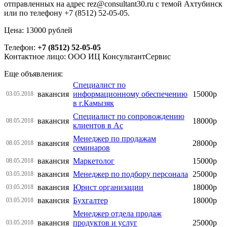
отправленных на адрес rez@consultant30.ru с темой Ахтубинск
или по телефону +7 (8512) 52-05-05.
Цена: 13000 рублей
Телефон:
+7 (8512) 52-05-05
Контактное лицо: ООО ИЦ КонсультантСервис
Еще объявления:
Специалист по
вакансия
информационному обеспечению
15000р
03.05.2018
в г.Камызяк
Специалист по сопровождению
вакансия
18000р
08.05.2018
клиентов в Ас
Менеджер по продажам
вакансия
28000р
08.05.2018
семинаров
вакансия
Маркетолог
15000р
08.05.2018
вакансия
Менеджер по подбору персонала
25000р
03.05.2018
вакансия
Юрист организации
18000р
03.05.2018
вакансия
Бухгалтер
18000р
03.05.2018
Менеджер отдела продаж
вакансия
продуктов и услуг
25000р
03.05.2018