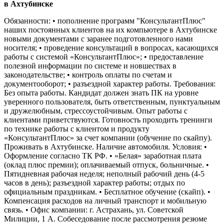
в Ахтубинске
Обязанности: • пополнение программ "КонсультантПлюс"
наших постоянных клиентов на их компьютере в Ахтубинске
новыми документами с заранее подготовленного нами
носителя; • проведение консультаций в вопросах, касающихся
работы с системой «КонсультантПлюс»; • предоставление
полезной информации по системе и новшествах в
законодательстве; • контроль оплаты по счетам и
документооборот; • разъездной характер работы. Требования:
Без опыта работы. Кандидат должен знать ПК на уровне
уверенного пользователя, быть ответственным, пунктуальным
и дружелюбным, стрессоустойчивым. Опыт работы с
клиентами приветствуются. Готовность проходить тренинги
по технике работы с клиентом и продукту
«КонсультантПлюс» за счет компании (обучение по скайпу).
Проживать в Ахтубинске. Наличие автомобиля. Условия: •
Оформление согласно ТК РФ. • «Белая» заработная плата
(оклад плюс премии); оплачиваемый отпуск, больничные. •
Пятидневная рабочая неделя; неполный рабочий день (4-5
часов в день); разъездной характер работы; отдых по
официальным праздникам. • Бесплатное обучение (скайп). •
Компенсация расходов на личный транспорт и мобильную
связь. • Офис компании: г. Астрахань, ул. Советской
Милиции, 1 А. Собеседование после рассмотрения резюме