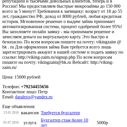
репутацией и тысячами довольных клиентов, теперь и в
России! Мы предоставляем быстрые микрозаймы до 150 000
всего за 5 минут! Требования к заемщику: возраст от 18 до 55
лет, гражданство РФ, доход от 8000 рублей, любая кредитная
история. Мгновенное решение о выдаче займа принимает
автоматизированная система, процент одобрений более 95%!
Вы заполняете онлайн заявку - мы принимаем решение и
зачисляем деньги на виртуальную карту. Это быстро и
безопасно. По всем вопросам пишите на почту: vikingzaim @
bk . ru Для оформления займа Вам требуется всего лишь
зарегистрировать аккаунт в нашей системе и подать заявку по
ссылке: http://viking-zaim.ru/signup.php По всем вопросам
пишите на почту: vikingzaim@bk.ru Вебсайт: http://viking-
zaim.ru/
Цена: 15000 рублей
Телефон:
+79234455656
Контактное лицо: Петр
Email:
daralexx@yandex.ru
Еще объявления:
вакансия
Требуется бухгалтер
13.01.2016
Бухгалтер стаж более 10
услуга
5000р
01.07.2016
лет