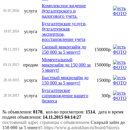
Комплексное видение
услуга
бухгалтерского и
01.07.2016
налогового учета.
Бухгалтерские услуги,
бухгалтерская
услуга
19.07.2016
экспертиза,
восстановление учета
Скорый микрозайм до
услуга
150000р
09.11.2015
150 000 за 5 минут!
Моментальный
продам
микрозайм до 150 000 за
150000р
03.11.2015
5 минут!
Быстрый микрозайм до
услуга
15000р
28.10.2015
150 000 за 5 минут!
Бухгалтерское
услуга
сопровождение вашего
300р
20.10.2015
бизнеса
№ объявления:
8170
, кол-во просмотров
:
1514
, дата и время
подачи объявления:
14.11.2015 04:14:27
постоянный адрес страницы с объявлением
Скорый займ до
150 000 за 5 минут!
: https://www.g-astrakhan.ru/board/Skoryj-