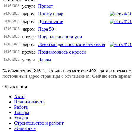
услуга
Привет
16.05.2026
даром
Приму в дар
30.05.2026
даром
Дополнение
30.05.2026
даром
Пара 50+
17.05.2026
прочее
Ищу пассива или уни
16.05.2026
даром
Женатый даст пососать без анала
16.05.2026
прочее
Познакомлюсь с кросси
16.05.2026
услуга
Даром
15.05.2026
№ объявления:
21611
, кол-во просмотров
:
402
, дата и время п
постоянный адрес страницы с объявлением
Сейчас есть время
Объявления
Авто
Недвижимость
Работа
Товары
Услуги
Строительство и ремонт
Животные