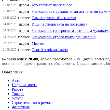
даром
Кто трахнет пассивного
01.10.2025
даром
Знакомлюсь с адекватными активными мужи
01.10.2025
прочее
Сам спортивный с местом
03.10.2025
даром
Ищу партнёра акта на постоянку
04.10.2025
даром
Знакомлюсь со взрослым активным мужиком.
29.09.2025
прочее
Знакомлюсь строго конфиденциально
28.09.2025
даром
Миньет
22.09.2025
прочее
Секс без обязательств
21.09.2025
№ объявления:
20588
, кол-во просмотров
:
829
, дата и время п
постоянный адрес страницы с объявлением
Сделаю миньет
: h
Объявления
Авто
Недвижимость
Работа
Товары
Услуги
Строительство и ремонт
Животные