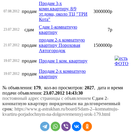
Продам 3-х
комн.квартиру, 8/9
продам
3000000р
07.08.2012
эт.дома, около ТЦ "ТРИ
Кота"
Сдам 1-комнатную
сдам
7р
23.07.2012
квартиру
продам 2-х комнатную
продам
квартиру Пороховая
1500000р
21.07.2012
Автогородок
продам
Продам 1 ком. квартиру
19.07.2012
Продам 2-х комнатную
продам
19.07.2012
квартиру
№ объявления:
179
, кол-во просмотров
:
2027
, дата и время
подачи объявления:
23.07.2012 14:43:30
постоянный адрес страницы с объявлением
Сдам 2-
комнатную квартиру порядочным на долговременный
срок
: https://www.g-astrakhan.ru/board/Sdam-2--komnatnuju-
kvartiru-porjadochnym-na-dolgovremennyj-srok-179.html