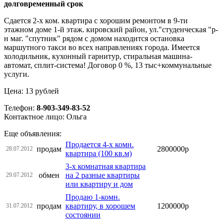
долговременный срок
Сдается 2-х ком. квартира с хорошим ремонтом в 9-ти
этажном доме 1-й этаж. кировский район, ул."студенческая "р-
н маг. "спутник" рядом с домом находится остановка
маршутного такси во всех направлениях города. Имеется
холодильник, кухонный гарнитур, стиральная машина-
автомат, сплит-система! Договор 0 %, 13 тыс+коммунальные
услуги.
Цена: 13 рублей
Телефон:
8-903-349-83-52
Контактное лицо: Ольга
Еще объявления:
Продается 4-х комн.
продам
2800000р
28.07.2012
квартира (100 кв.м)
3-х комнатная квартира
обмен
на 2 разные квартиры
29.07.2012
или квартиру и дом
Продаю 1-комн.
продам
квартиру, в хорошем
1200000р
31.07.2012
состоянии