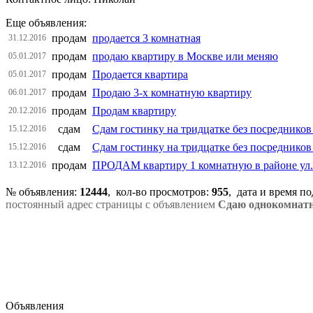
Еще объявления:
продам
продается 3 комнатная
31.12.2016
продам
продаю квартиру в Москве или меняю
05.01.2017
продам
Продается квартира
05.01.2017
продам
Продаю 3-х комнатную квартиру
06.01.2017
продам
Продам квартиру
20.12.2016
сдам
Сдам гостинку на тридцатке без посреднико
15.12.2016
сдам
Сдам гостинку на тридцатке без посредников
15.12.2016
продам
ПРОДАМ квартиру 1 комнатную в районе ул.
13.12.2016
№ объявления:
12444
, кол-во просмотров
:
955
, дата и время п
постоянный адрес страницы с объявлением
Сдаю однокомнатн
Объявления