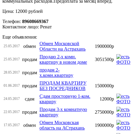
коммунальных расходов.Предоплата за месяц вперед.
Цена: 12000 рублей
Телефон:
89608669367
Контактное лицо: Ренат
Еще объявления:
Обмен Московской
обмен
1900000р
25.05.2017
Области на Астрахань
Продаю 2-х комн.
продам
3051500р
25.05.2017
квартиру в новом доме
продам 2-
продам
28.05.2017
х.комн.квартиру
ПРОДАМ КВАРТИРУ
продам
1500000р
01.06.2017
БЕЗ ПОСРЕДНИКОВ
Сдам просторную 1-ком.
сдам
12000р
24.05.2017
квариру
Продам 3-х комнатную
продам
2750000р
22.05.2017
квартиру
Обмен Московская
обмен
1900000р
17.05.2017
область на АСтрахань