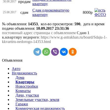
продам
30.08.2017
квартиру
Сдам однокомнатную
сдам
8000р
25.08.2017
квартиру
№ объявления:
14353
, кол-во просмотров
:
590
, дата и время
подачи объявления:
10.09.2017 23:31:36
постоянный адрес страницы с объявлением
Сдаю 1
к.квартиру недорого
: https://www.g-astrakhan.ru/board/Sdaju-1-
kkvartiru-nedorogo-14353.html
Объявления
Авто
Недвижимость
Дома
Квартиры
Новостройки
Комнаты
Дачи, участки
Земельные участки, земля
Гаражи
Коммерческая недвижимость