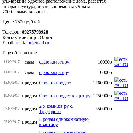
ул.Маркина.Удобное расположение дома, развитая
инфраструктура, после капремонта.Оплата
7000+коммунальные.
Цена: 7500 рублей
Телефон:
89275798928
Контактное лицо: Ольга
Email:
o.n.kupr@mail.ru
Еще объявления:
сдам
сдаю квартиру
10000р
11.09.2017
сдам
сдаю квартиру
10000р
11.09.2017
продам
Срочно продаю
1760000р
13.09.2017
продам
Срочно продам квартиру
1750000р
19.09.2017
2-х комн.кв-ру с.
продам
350000р
07.09.2017
Трудфронт
Продам однокомнатную
продам
03.09.2017
квартиру
Продам 3-х комнатную