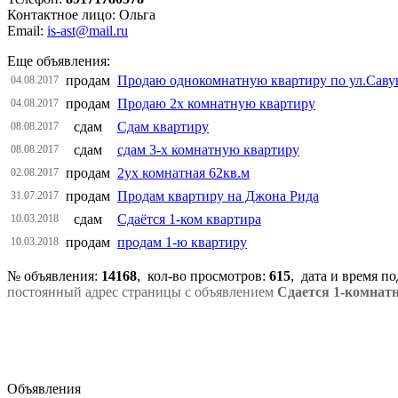
Контактное лицо: Ольга
Email:
is-ast@mail.ru
Еще объявления:
продам
Продаю однокомнатную квартиру по ул.Сав
04.08.2017
продам
Продаю 2х комнатную квартиру
04.08.2017
сдам
Сдам квартиру
08.08.2017
сдам
сдам 3-х комнатную квартиру
08.08.2017
продам
2ух комнатная 62кв.м
02.08.2017
продам
Продам квартиру на Джона Рида
31.07.2017
сдам
Сдаётся 1-ком квартира
10.03.2018
продам
продам 1-ю квартиру
10.03.2018
№ объявления:
14168
, кол-во просмотров
:
615
, дата и время п
постоянный адрес страницы с объявлением
Сдается 1-комнат
Объявления