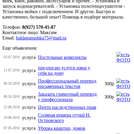
моек, ванн, раковин, аксессуаров и прочее. - Установка и
запуск водонагревателей. - Установка полотенцесушителя -
Установка мойки с подключением. И другое. Быстро и
качественно, большой опыт! Помощь в подборе материала.
Телефон:
8(927) 570-45-87
Контактное лицо: Максим
Email:
baklaganushka75@mail.ru
Еще объявления:
услуга
Постельные комплекты
03.07.2016
предлогаю услуги няни у
услуга
11.07.2016
себя на дому
Профессиональный перевод
услуга
300р
08.10.2016
письменных текстов
Заказать грамотный перевод
услуга
300р
08.10.2016
у профессионала
услуга
Центр наследственных прав
22.06.2016
Соляная пещера crystal Н.
услуга
18.06.2016
Островского
услуга
Уборка квартир, домов
07.06.2016