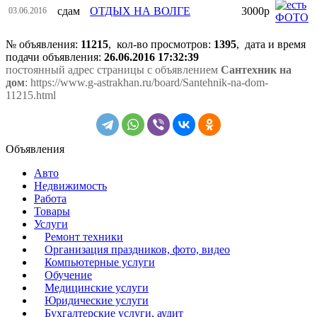
сдам
ОТДЫХ НА ВОЛГЕ
3000р
03.06.2016
№ объявления:
11215
, кол-во просмотров
:
1395
, дата и время
подачи объявления:
26.06.2016 17:32:39
постоянный адрес страницы с объявлением
Сантехник на
дом
: https://www.g-astrakhan.ru/board/Santehnik-na-dom-
11215.html
Объявления
Авто
Недвижимость
Работа
Товары
Услуги
Ремонт техники
Организация праздников, фото, видео
Компьютерные услуги
Обучение
Медицинские услуги
Юридические услуги
Бухгалтерские услуги, аудит