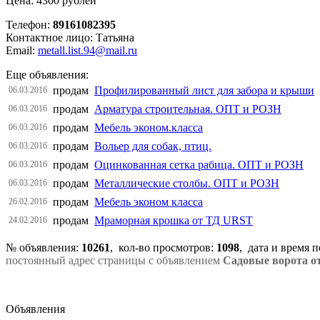
Цена: 4300 рублей
Телефон:
89161082395
Контактное лицо: Татьяна
Email:
metall.list.94@mail.ru
Еще объявления:
продам
Профилированный лист для забора и крыши
06.03.2016
продам
Арматура строительная. ОПТ и РОЗН
06.03.2016
продам
Мебель эконом.класса
06.03.2016
продам
Вольер для собак, птиц.
06.03.2016
продам
Оцинкованная сетка рабица. ОПТ и РОЗН
06.03.2016
продам
Металлические столбы. ОПТ и РОЗН
06.03.2016
продам
Мебель эконом класса
26.02.2016
продам
Мраморная крошка от ТД URST
24.02.2016
№ объявления:
10261
, кол-во просмотров
:
1098
, дата и время 
постоянный адрес страницы с объявлением
Садовые ворота о
Объявления