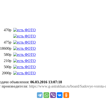
470р
475р
18600р
580р
210р
500р
2000р
подачи объявления:
06.03.2016 13:07:18
т производителя
: https://www.g-astrakhan.ru/board/Sadovye-vorota-o