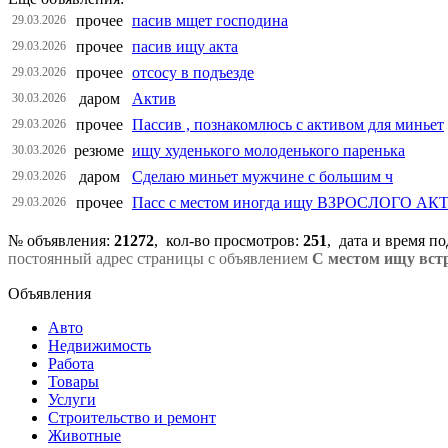
прочее
пасив мщет господина
29.03.2026
прочее
пасив ищу акта
29.03.2026
прочее
отсосу в подъезде
29.03.2026
даром
Актив
30.03.2026
прочее
Пассив , познакомлюсь с активом для миньет
29.03.2026
резюме
ищу худенького молоденького паренька
30.03.2026
даром
Сделаю миньет мужчине с большим ч
29.03.2026
прочее
Пасс с местом иногда ищу ВЗРОСЛОГО АКТ
29.03.2026
№ объявления:
21272
, кол-во просмотров
:
251
, дата и время п
постоянный адрес страницы с объявлением
С местом ищу встр
Объявления
Авто
Недвижимость
Работа
Товары
Услуги
Строительство и ремонт
Животные