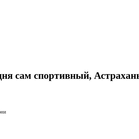
одня сам спортивный, Астрахан
они