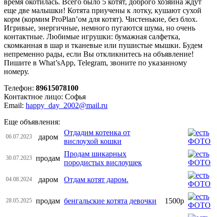
время окотилась. Всего было 5 котят, доброго хозяина ждут
еще две малышки! Котята приучены к лотку, кушают сухой
корм (кормим ProPlan’ом для котят). Чистенькие, без блох.
Игривые, энергичные, немного пугаются шума, но очень
контактные. Любимые игрушки: бумажная салфетка,
скомканная в шар и тканевые или пушистые мышки. Будем
непременно рады, если Вы откликнитесь на объявление!
Пишите в What’sApp, Telegram, звоните по указанному
номеру.
Телефон:
89615078100
Контактное лицо: Софья
Email:
happy_day_2002@mail.ru
Еще объявления:
Отдадим котенка от
даром
06.07.2023
вислоухой кошки
Продам шикарных
продам
30.07.2023
породистых вислоушек
даром
Отдам котят даром.
04.08.2024
продам
бенгальские котята девочки
1500р
28.05.2025