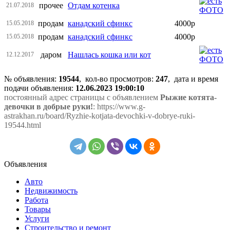
прочее
Отдам котенка
21.07.2018
продам
канадский сфинкс
4000р
15.05.2018
продам
канадский сфинкс
4000р
15.05.2018
даром
Нашлась кошка или кот
12.12.2017
№ объявления:
19544
, кол-во просмотров
:
247
, дата и время
подачи объявления:
12.06.2023 19:00:10
постоянный адрес страницы с объявлением
Рыжие котята-
девочки в добрые руки!
: https://www.g-
astrakhan.ru/board/Ryzhie-kotjata-devochki-v-dobrye-ruki-
19544.html
Объявления
Авто
Недвижимость
Работа
Товары
Услуги
Строительство и ремонт