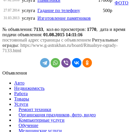
услуга
Памятники
17000р
услуга
Гадание по телефону
500р
27.07.2014
услуга
Изготовление памятников
31.03.2013
№ объявления:
7133
, кол-во просмотров
:
1770
, дата и время
подачи объявления:
01.08.2015 14:11:16
постоянный адрес страницы с объявлением
Ритуальные
ограды
: https://www.g-astrakhan.ru/board/Ritualnye-ogrady-
7133.html
Объявления
Авто
Недвижимость
Работа
Товары
Услуги
Ремонт техники
Организация праздников, фото, видео
Компьютерные услуги
Обучение
Медицинские услуги