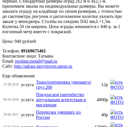
черный. Стандартные размеры оград 2х2 м и 4х2,5 м,
принимаем заказы на индивидуальные размеры. Вы можете
заказать ограду на кладбище по своим размерам, с точностью
до сантиметра, рисунок и расположение калитки указать при
заказе у менеджера. Столбы на секциях D42 мм,L=1,5м.
Калитка 50 см ширина. Цена ограды начинается с 840 р. за 1
погонный метр вместе с покраской.
Цена: 940 рублей
Телефон:
89169675461
Контактное лицо: Татьяна
Email:
prodam.metall@mail.ru
Сайт:
http://adoga-stroyinvest.satom.ru
Еще объявления:
Транспортировка умершего/
услуга
12р
27.09.2016
груз 200
Предлагаем партнёрство
услуга
ритуальным агентствам и
4800р
04.10.2016
магазинам
Перевозка умерших по
услуга
40р
29.06.2017
России
07.02.2018