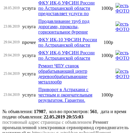
ФКУ ИК-6 УФСИН России
услуга
по Астраханской области
1000р
28.05.2019
предоставляет услуги по
Продавливание труб под
услуга
дорогами, проколы,
23.06.2019
горизонтальное бурение
ФКУ ИК-10 УФСИН России
прочее
100р
29.04.2019
по Астраханской области
ФКУ ИК-6 УФСИН России
услуга
1000р
29.04.2019
по Астраханской области
Ремонт ЧПУ станок
обрабатывающий центр
услуга
25.04.2019
деревообрабатывающие
металлообр
Приворот в Астрахани с
услуга
честным и окончательным
1000р
23.04.2019
результатом. Гарантии.
№ объявления:
17987
, кол-во просмотров
:
561
, дата и время
подачи объявления:
22.05.2019 20:55:03
постоянный адрес страницы с объявлением
Ремонт
промышленной электроники сервопривод серводвигатель
частотный п
: https://www.g-astrakhan.ru/board/Remont-