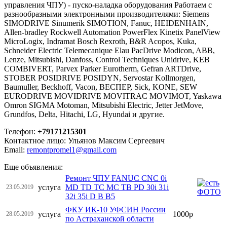
управления ЧПУ) - пуско-наладка оборудования Работаем с
разнообразными электронными производителями: Siemens
SIMODRIVE Sinumerik SIMOTION, Fanuc, HEIDENHAIN,
Allen-bradley Rockwell Automation PowerFlex Kinetix PanelView
MicroLogix, Indramat Bosch Rexroth, B&R Acopos, Kuka,
Schneider Electric Telemecanique Elau PacDrive Modicon, ABB,
Lenze, Mitsubishi, Danfoss, Control Techniques Unidrive, KEB
COMBIVERT, Parvex Parker Eurotherm, Gefran ARTDrive,
STOBER POSIDRIVE POSIDYN, Servostar Kollmorgen,
Baumuller, Beckhoff, Vacon, ВЕСПЕР, Sick, KONE, SEW
EURODRIVE MOVIDRIVE MOVITRAC MOVIMOT, Yaskawa
Omron SIGMA Motoman, Mitsubishi Electric, Jetter JetMove,
Grundfos, Delta, Hitachi, LG, Hyundai и другие.
Телефон:
+79171215301
Контактное лицо: Ульянов Максим Сергеевич
Email:
remontpromel1@gmail.com
Еще объявления:
Ремонт ЧПУ FANUC CNC 0i
услуга
MD TD TC MC TB PD 30i 31i
23.05.2019
32i 35i D B B5
ФКУ ИК-10 УФСИН России
услуга
1000р
28.05.2019
по Астраханской области