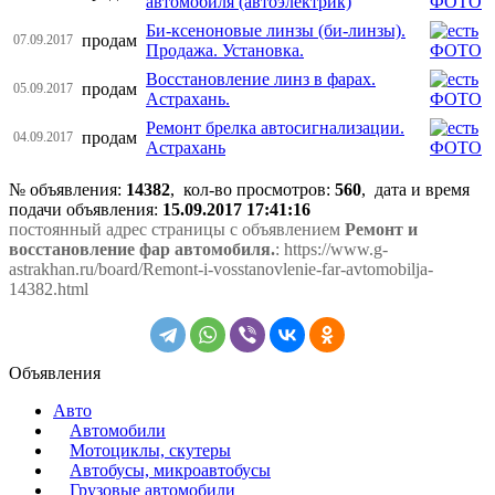
автомобиля (автоэлектрик)
Би-ксеноновые линзы (би-линзы).
продам
07.09.2017
Продажа. Установка.
Восстановление линз в фарах.
продам
05.09.2017
Астрахань.
Ремонт брелка автосигнализации.
продам
04.09.2017
Астрахань
№ объявления:
14382
, кол-во просмотров
:
560
, дата и время
подачи объявления:
15.09.2017 17:41:16
постоянный адрес страницы с объявлением
Ремонт и
восстановление фар автомобиля.
: https://www.g-
astrakhan.ru/board/Remont-i-vosstanovlenie-far-avtomobilja-
14382.html
Объявления
Авто
Автомобили
Мотоциклы, скутеры
Автобусы, микроавтобусы
Грузовые автомобили