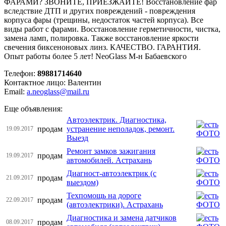
ФАРАМИ? ЗВОНИТЕ, ПРИЕЗЖАЙТЕ! Восстановление фар
вследствие ДТП и других повреждений - повреждения
корпуса фары (трещины, недостаток частей корпуса). Все
виды работ с фарами. Восстановление герметичности, чистка,
замена ламп, полировка. Также восстановление яркости
свечения биксеноновых линз. КАЧЕСТВО. ГАРАНТИЯ.
Опыт работы более 5 лет! NeoGlass М-н Бабаевского
Телефон:
89881714640
Контактное лицо: Валентин
Email:
a.neoglass@mail.ru
Еще объявления:
Автоэлектрик. Диагностика,
продам
устранение неполадок, ремонт.
19.09.2017
Выезд
Ремонт замков зажигания
продам
19.09.2017
автомобилей. Астрахань
Диагност-автоэлектрик (с
продам
21.09.2017
выездом)
Техпомощь на дороге
продам
22.09.2017
(автоэлектрики). Астрахань
Диагностика и замена датчиков
продам
08.09.2017