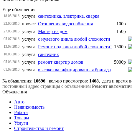
Еще объявления:
услуга
сантехника, электрика, сварка
18.05.2016
прочее
Отопления водоснабжения
100р
22.06.2016
услуга
Мастер на дом
150р
27.06.2016
услуга
с нулевого цикла любой сложности
05.07.2016
услуга
Ремонт под ключ любой сложности!
1500р
13.03.2016
услуга
сантехник
10.03.2016
услуга
ремонт квартир домов
5000р
05.03.2016
услуга
высококвалифицированная бригада
01.03.2016
№ объявления:
10696
, кол-во просмотров
:
1468
, дата и время 
постоянный адрес страницы с объявлением
Ремонт автоматич
Объявления
Авто
Недвижимость
Работа
Товары
Услуги
Строительство и ремонт