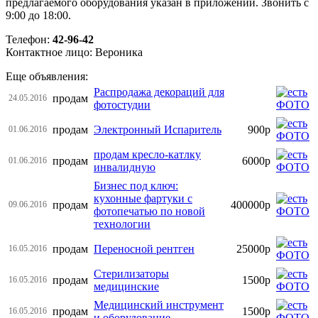
предлагаемого оборудования указан в приложении. Звонить с
9:00 до 18:00.
Телефон:
42-96-42
Контактное лицо: Вероника
Еще объявления:
Распродажа декораций для
продам
24.05.2016
фотостудии
продам
Электронный Испаритель
900р
01.06.2016
продам кресло-катлку
продам
6000р
01.06.2016
инвалидную
Бизнес под ключ:
кухонные фартуки с
продам
400000р
09.06.2016
фотопечатью по новой
технологии
продам
Переносной рентген
25000р
16.05.2016
Стерилизаторы
продам
1500р
16.05.2016
медицинские
Медицинский инструмент
продам
1500р
16.05.2016
и оборудование