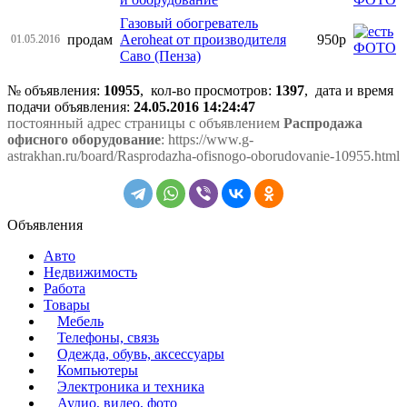
Газовый обогреватель
продам
Aeroheat от производителя
950р
01.05.2016
Саво (Пенза)
№ объявления:
10955
, кол-во просмотров
:
1397
, дата и время
подачи объявления:
24.05.2016 14:24:47
постоянный адрес страницы с объявлением
Распродажа
офисного оборудование
: https://www.g-
astrakhan.ru/board/Rasprodazha-ofisnogo-oborudovanie-10955.html
Объявления
Авто
Недвижимость
Работа
Товары
Мебель
Телефоны, связь
Одежда, обувь, аксессуары
Компьютеры
Электроника и техника
Аудио, видео, фото