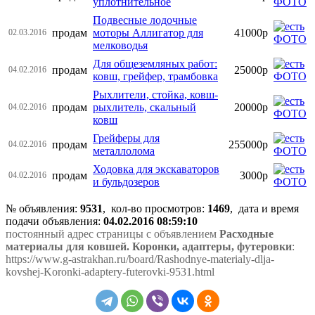
уплотнительное
Подвесные лодочные
продам
моторы Аллигатор для
41000р
02.03.2016
мелководья
Для общеземляных работ:
продам
25000р
04.02.2016
ковш, грейфер, трамбовка
Рыхлители, стойка, ковш-
продам
рыхлитель, скальный
20000р
04.02.2016
ковш
Грейферы для
продам
255000р
04.02.2016
металлолома
Ходовка для экскаваторов
продам
3000р
04.02.2016
и бульдозеров
№ объявления:
9531
, кол-во просмотров
:
1469
, дата и время
подачи объявления:
04.02.2016 08:59:10
постоянный адрес страницы с объявлением
Расходные
материалы для ковшей. Коронки, адаптеры, футеровки
:
https://www.g-astrakhan.ru/board/Rashodnye-materialy-dlja-
kovshej-Koronki-adaptery-futerovki-9531.html