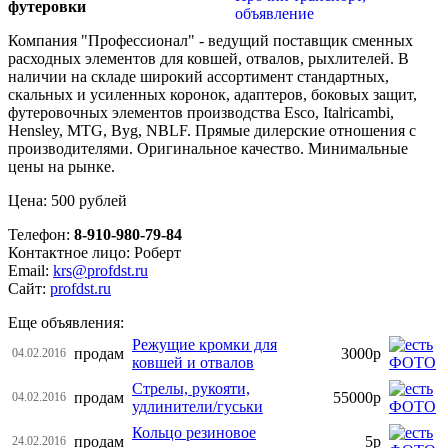
футеровки
Компания "Профессионал" - ведущий поставщик сменных
расходных элементов для ковшей, отвалов, рыхлителей. В
наличии на складе широкий ассортимент стандартных,
скальных и усиленных коронок, адаптеров, боковых защит,
футеровочных элементов производства Esco, Italricambi,
Hensley, MTG, Byg, NBLF. Прямые дилерские отношения с
производителями. Оригинальное качество. Минимальные
цены на рынке.
Цена: 500 рублей
Телефон:
8-910-980-79-84
Контактное лицо: Роберт
Email:
krs@profdst.ru
Сайт:
profdst.ru
Еще объявления:
Режущие кромки для
продам
3000р
04.02.2016
ковшей и отвалов
Стрелы, рукояти,
продам
55000р
04.02.2016
удлинители/гуськи
Кольцо резиновое
продам
5р
24.02.2016