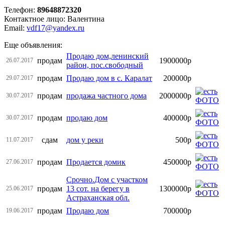
Телефон:
89648872320
Контактное лицо: Валентина
Email:
vdf17@yandex.ru
Еще объявления:
Продаю дом,ленинский
продам
1900000р
26.07.2017
район, пос.свободный
продам
Продаю дом в с. Каралат
200000р
29.07.2017
продам
продажа частного дома
2000000р
30.07.2017
продам
продаю дом
400000р
30.07.2017
сдам
дом у реки
500р
11.07.2017
продам
Продается домик
450000р
27.06.2017
Срочно.Дом с участком
продам
13 сот. на берегу в
1300000р
25.06.2017
Астраханская обл.
продам
Продаю дом
700000р
19.06.2017