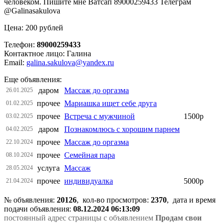
человеком. Пишите мне Ватсап 89000259433 Телеграм
@Galinasakulova
Цена: 200 рублей
Телефон:
89000259433
Контактное лицо: Галина
Email:
galina.sakulova@yandex.ru
Еще объявления:
даром
Массаж до оргазма
26.01.2025
прочее
Мариашка ищет себе друга
01.02.2025
прочее
Встреча с мужчиной
1500р
03.02.2025
даром
Познакомлюсь с хорошим парнем
04.02.2025
прочее
Массаж до оргазма
22.10.2024
прочее
Семейная пара
08.10.2024
услуга
Массаж
28.05.2024
прочее
индивидуалка
5000р
21.04.2024
№ объявления:
20126
, кол-во просмотров
:
2370
, дата и время
подачи объявления:
08.12.2024 06:13:09
постоянный адрес страницы с объявлением
Продам свои