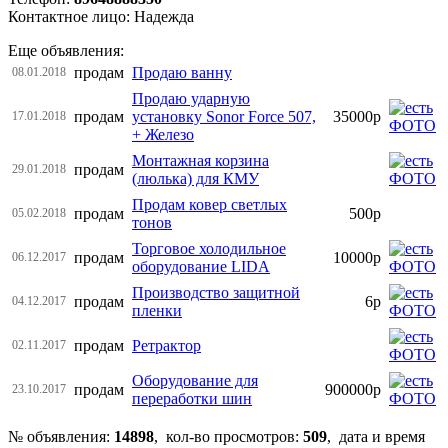
Контактное лицо: Надежда
Еще объявления:
продам
Продаю ванну
08.01.2018
Продаю ударную
продам
установку Sonor Force 507,
35000р
17.01.2018
+ Железо
Монтажная корзина
продам
29.01.2018
(люлька) для КМУ
Продам ковер светлых
продам
500р
05.02.2018
тонов
Торговое холодильное
продам
10000р
06.12.2017
оборудование LIDA
Производство защитной
продам
6р
04.12.2017
пленки
продам
Ретрактор
02.11.2017
Оборудование для
продам
900000р
23.10.2017
переработки шин
№ объявления:
14898
, кол-во просмотров
:
509
, дата и время