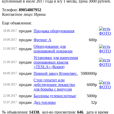
купленный в июле 2017 года и в/у 1 месяц. Цена 3000 рублей.
Телефон:
89054807952
Контактное лицо: Ирина
Еще объявления:
продам
Продажа оборудования
18.09.2017
продам
Фитинг А
600р
19.09.2017
Оборудование для
продам
21.09.2017
порошковой покраски
Установки для нанесения
продам
порошковых красок
21.09.2017
«TESLA» (Корея)
продам
Пивной завод 8тонн/мес.
5980000р
04.09.2017
Стоп гепатит или
продам
действующее лекарство
6000р
24.08.2017
для борьбы с вирусом
продам
Баллоны углекислотные
5000р
22.08.2017
продам
Диз топливо
32р
31.07.2017
№ объявления:
14338
, кол-во просмотров
:
646
, дата и время