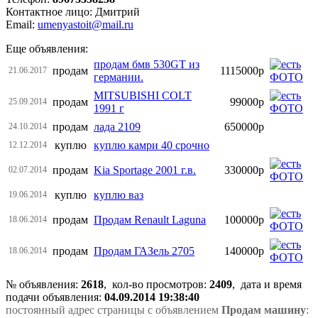
Контактное лицо: Дмитрий
Email:
umenyastoit@mail.ru
Еще объявления:
продам бмв 530GT из
продам
1115000р
21.06.2017
германии.
MITSUBISHI COLT
продам
99000р
25.09.2014
1991 г
продам
лада 2109
650000р
24.10.2014
куплю
куплю камри 40 срочно
12.12.2014
продам
Kia Sportage 2001 г.в.
330000р
02.07.2014
куплю
куплю ваз
19.06.2014
продам
Продам Renault Laguna
100000р
18.06.2014
продам
Продам ГАЗель 2705
140000р
18.06.2014
№ объявления:
2618
, кол-во просмотров
:
2409
, дата и время
подачи объявления:
04.09.2014 19:38:40
постоянный адрес страницы с объявлением
Продам машину
: