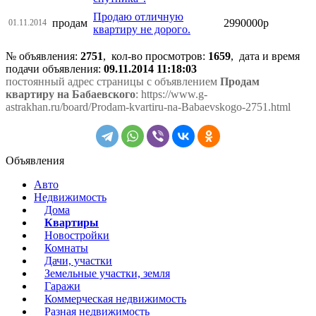
Продаю отличную
продам
2990000р
01.11.2014
квартиру не дорого.
№ объявления:
2751
, кол-во просмотров
:
1659
, дата и время
подачи объявления:
09.11.2014 11:18:03
постоянный адрес страницы с объявлением
Продам
квартиру на Бабаевского
: https://www.g-
astrakhan.ru/board/Prodam-kvartiru-na-Babaevskogo-2751.html
Объявления
Авто
Недвижимость
Дома
Квартиры
Новостройки
Комнаты
Дачи, участки
Земельные участки, земля
Гаражи
Коммерческая недвижимость
Разная недвижимость