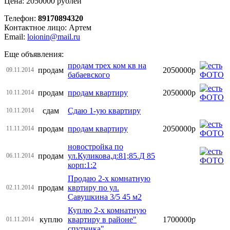
Цена: 2050000 рублей
Телефон:
89170894320
Контактное лицо: Артем
Email:
loionin@mail.ru
Еще объявления:
продам трех ком кв на
продам
2050000р
09.11.2014
бабаевского
продам
продам квартиру
2050000р
10.11.2014
сдам
Сдаю 1-ую квартиру
10.11.2014
продам
продам квартиру
2050000р
11.11.2014
новостройка по
продам
ул.Куликова,д:81;85.Д 85
06.11.2014
корп:1:2
Продаю 2-х комнатную
продам
квртиру по ул.
02.11.2014
Савушкина 3/5 45 м2
Куплю 2-х комнатную
куплю
квартиру в районе"
1700000р
01.11.2014
спутника".