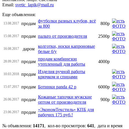
Email:
svetic_lapik@mail.ru
Еще объявления:
футболки разных клубов, всё
продам
800р
13.08.2017
за 800
продам
пальто от производителя
2500р
15.08.2017
колготки, носки капроновые
даром
16.08.2017
белые б/у
продам комбинезон
продам
4000р
28.09.2017
утепленный для работы
Изделия ручной работы
продам
10.03.2018
крючком и спицами
продам
Ботинки panda 42 р
6000р
15.07.2017
Кожаные тапочки мужские
продам
900р
26.06.2017
оптом от производителя
«ЭкономТекстиль» КПБ для
продам
23.06.2017
рабочих 175 руб.!
№ объявления:
14171
, кол-во просмотров
:
641
, дата и время