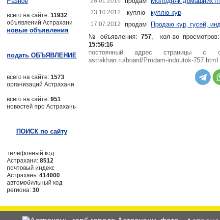
Разное
28.01.2016
продам
Молодняк домашних п
23.10.2012
куплю
куплю кур
всего на сайте:
11932
объявлений Астрахани
17.07.2012
продам
Продаю кур, гусей, ин
новые объявления
№ объявления:
757
, кол-во просмотров
15:56:16
постоянный адрес страницы с 
подать ОБЪЯВЛЕНИЕ
astrakhan.ru/board/Prodam-indoutok-757.html
всего на сайте:
1573
организаций Астрахани
всего на сайте:
951
новостей про Астрахань
ПОИСК по сайту
телефонный код
Астрахани:
8512
почтовый индекс
Астрахань:
414000
автомобильный код
региона:
30