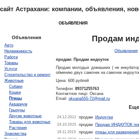
сайт Астрахани: компании, объявления, ново
АСТРАХАНЬ
КАТАЛОГ
ОБЪЯВЛЕНИЯ
ОТЗЫВЫ
НОВОСТ
Продам инд
Объявления
Авто
Объявления
Недвижимость
Работа
продам: Продам индоуток
Товары
Продаю молодых домашних ( не инкубатор
Услуги
обменяю двух самочек на самочек индоуток
Строительство и ремонт
Животные
Цена: 600 рублей
Собаки
Телефон:
89371255763
Кошки
Контактное лицо: Оксана
Птицы
Email:
oksana555-72@mail.ru
Аквариум
Еще
Грызуны
Другие животные
24.12.2012
продам
Индоутки
Товары для животных
24.10.2015
продам
Продаю ИНДАУТОК пор
Растения
18.11.2015
продам
птицы для разведения!
Знакомства