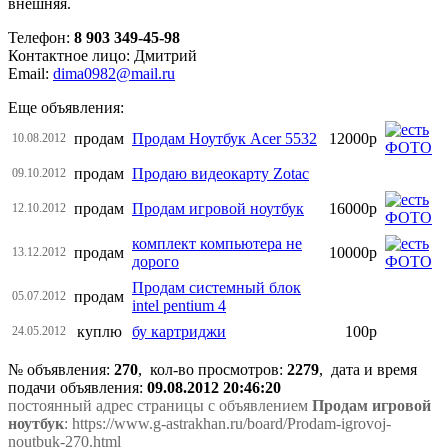
внешняя.
Телефон:
8 903 349-45-98
Контактное лицо: Дмитрий
Email:
dima0982@mail.ru
Еще объявления:
продам
Продам Ноутбук Acer 5532
12000р
10.08.2012
продам
Продаю видеокарту Zotac
09.10.2012
продам
Продам игровой ноутбук
16000р
12.10.2012
комплект компьютера не
продам
10000р
13.12.2012
дорого
Продам системный блок
продам
05.07.2012
intel pentium 4
куплю
бу картриджи
100р
24.05.2012
№ объявления:
270
, кол-во просмотров
:
2279
, дата и время
подачи объявления:
09.08.2012 20:46:20
постоянный адрес страницы с объявлением
Продам игровой
ноутбук
: https://www.g-astrakhan.ru/board/Prodam-igrovoj-
noutbuk-270.html