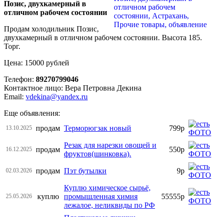
Позис, двухкамерный в
отличном рабочем состоянии
Продам холодильник Позис,
двухкамерный в отличном рабочем состоянии. Высота 185.
Торг.
Цена: 15000 рублей
Телефон:
89270799046
Контактное лицо: Вера Петровна Декина
Email:
vdekina@yandex.ru
Еще объявления:
продам
Терморюгзак новый
799р
13.10.2025
Резак для нарезки овощей и
продам
550р
16.12.2025
фруктов(шинковка).
продам
Пэт бутылки
9р
02.03.2026
Куплю химическое сырьё,
куплю
промышленная химия
55555р
25.05.2026
лежалое, неликвиды по РФ