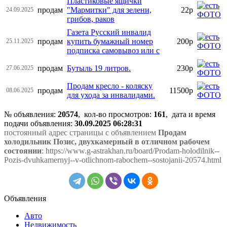
Пластиковые ящички
продам
"Мармитки" для зелени,
22р
24.09.2025
грибов, раков
Газета Русский инвалид
продам
купить бумажный номер
200р
25.11.2025
подписка самовывоз или с
продам
Бутыль 19 литров.
230р
27.06.2025
Продам кресло - коляску
продам
11500р
08.06.2025
для ухода за инвалидами.
№ объявления:
20574
, кол-во просмотров
:
161
, дата и время
подачи объявления:
30.09.2025 06:28:31
постоянный адрес страницы с объявлением
Продам
холодильник Позис, двухкамерный в отличном рабочем
состоянии
: https://www.g-astrakhan.ru/board/Prodam-holodilnik--
Pozis-dvuhkamernyj--v-otlichnom-rabochem--sostojanii-20574.html
Объявления
Авто
Недвижимость