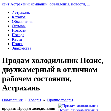
сайт Астрахани: компании, объявления, новости, ...
Астрахань
Каталог
Объявления
Отзывы
Новости
Погода
Карта
Поиск
Знакомства
Продам холодильник Позис,
двухкамерный в отличном
рабочем состоянии,
Астрахань
Объявления
»
Товары
»
Прочие товары
продам: Продам холодильник