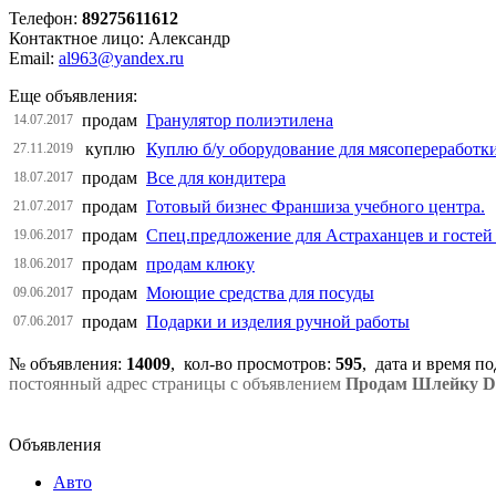
Телефон:
89275611612
Контактное лицо: Александр
Email:
al963@yandex.ru
Еще объявления:
продам
Гранулятор полиэтилена
14.07.2017
куплю
Куплю б/у оборудование для мясопереработк
27.11.2019
продам
Все для кондитера
18.07.2017
продам
Готовый бизнес Франшиза учебного центра.
21.07.2017
продам
Спец.предложение для Астраханцев и гостей 
19.06.2017
продам
продам клюку
18.06.2017
продам
Моющие средства для посуды
09.06.2017
продам
Подарки и изделия ручной работы
07.06.2017
№ объявления:
14009
, кол-во просмотров
:
595
, дата и время п
постоянный адрес страницы с объявлением
Продам Шлейку DE
Объявления
Авто