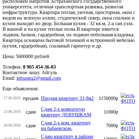
расположен напротив Астраханского государственного
университета, отличная транспортная развязка, развитая
инфраструктура. Квартира теплая, уютная, просторная, окна с
видом на зеленую аллею, студенческий сквер, окна спальни и
кухни выходят во двор. Большая кухня - 32 кв.м, 2-а сан.узла.
В ванной и на кухне теплые полы.В квартире имеется
лоджия, балкон, гардеробная, на лоджии небольшая кладовка.
Квартира оснащена бытовой техникой и встроенной мебелью
(кухня, гардеробная), спальный гарнитур и др.
Цена: 5600000 рублей
Телефон:
8 965 454-36-83
Контактное лицо: Айгуль
Email:
infoastra2@gmail.com
Еще объявления:
продам
Продам квартиру 33,9м2
1150000р
17.06.2019
Сдам 2-х комнатную
сдам
11000р
23.06.2018
квартиру ДЕВУШКАМ
Сдам 2-х ком. квартиру
сдам
7000р
26.06.2018
на бабаевском.
Сдаю квартиру в районе
30.06.2018