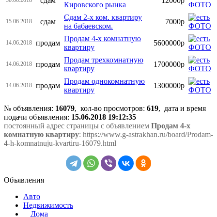
сдам
12000р
Кировского рынка
Сдам 2-х ком. квартиру
сдам
7000р
15.06.2018
на бабаевском.
Продам 4-х комнатную
продам
5600000р
14.06.2018
квартиру
Продам трехкомнатную
продам
1700000р
14.06.2018
квартиру
Продам однокомнатную
продам
1300000р
14.06.2018
квартиру
№ объявления:
16079
, кол-во просмотров
:
619
, дата и время
подачи объявления:
15.06.2018 19:12:35
постоянный адрес страницы с объявлением
Продам 4-х
комнатную квартиру
: https://www.g-astrakhan.ru/board/Prodam-
4-h-komnatnuju-kvartiru-16079.html
Объявления
Авто
Недвижимость
Дома