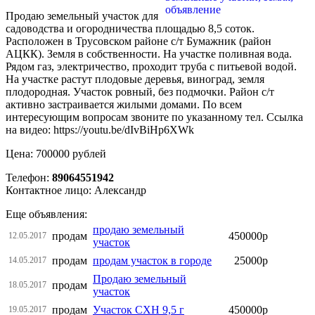
Продаю земельный участок для
садоводства и огородничества площадью 8,5 соток.
Расположен в Трусовском районе с/т Бумажник (район
АЦКК). Земля в собственности. На участке поливная вода.
Рядом газ, электричество, проходит труба с питьевой водой.
На участке растут плодовые деревья, виноград, земля
плодородная. Участок ровный, без подмочки. Район с/т
активно застраивается жилыми домами. По всем
интересующим вопросам звоните по указанному тел. Ссылка
на видео: https://youtu.be/dIvBiHp6XWk
Цена: 700000 рублей
Телефон:
89064551942
Контактное лицо: Александр
Еще объявления:
продаю земельный
продам
450000р
12.05.2017
участок
продам
продам участок в городе
25000р
14.05.2017
Продаю земельный
продам
18.05.2017
участок
продам
Участок СХН 9,5 г
450000р
19.05.2017