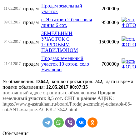
Продам земельный
продам
200000р
11.05.2017
участок
с. Яксатово 2 береговая
продам
950000р
09.05.2017
линия 6 сот.
ЗЕМЕЛЬНЫЙ
УЧАСТОК С
продам
1500000р
04.05.2017
ТОРГОВЫМ
ПАВИЛЬОНОМ
Продам: земельный
продам
участок 10 соток, село
700000р
21.04.2017
Началово
№ объявления:
13642
, кол-во просмотров
:
742
, дата и время
подачи объявления:
12.05.2017 00:07:35
постоянный адрес страницы с объявлением
Продаю
земельный участок 8,5 сот. СНТ в районе АЦКК
:
https://www.g-astrakhan.ru/board/Prodaju-zemelnyj-uchastok-85-
sot-SNT-v-rajone-ACKK-13642.html
Объявления