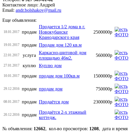
Контактное лицо: Андрей
Email:
andr.bolshakov@mail.ru
Еще объявления:
Продается 1/2 дома в г.
продам
Новокубанске
2500000р
18.01.2017
Кранодарского края
продам
Продам дом 120 кв.м
19.01.2017
Каркасно-щитовой дом
услуга
560000р
22.01.2017
площадью 46м2.
куплю
Куплю дом
27.01.2017
продам
продам дом 100кв.м
1500000р
10.01.2017
продам
продам дом
750000р
29.12.2016
продам
Продаётся дом
2300000р
08.01.2017
Продаётся 2-х этажный
продам
20.12.2016
коттедж.
№ объявления:
12662
, кол-во просмотров
:
1208
, дата и время