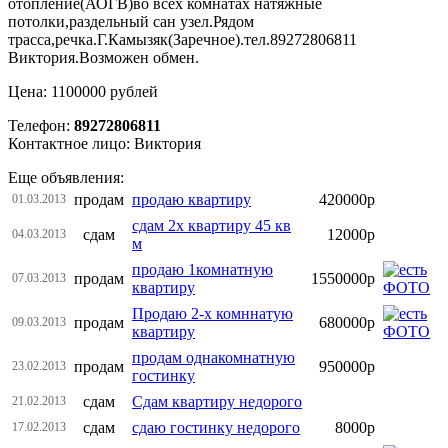
отопление(АОГВ)во всех комнатах натяжные
потолки,раздельный сан узел.Рядом
трасса,речка.Г.Камызяк(Заречное).тел.89272806811
Виктория.Возможен обмен.
Цена: 1100000 рублей
Телефон:
89272806811
Контактное лицо: Виктория
Еще объявления:
продам
продаю квартиру
420000р
01.03.2013
сдам 2х квартиру 45 кв
сдам
12000р
04.03.2013
м
продаю 1комнатную
продам
1550000р
07.03.2013
квартиру
Продаю 2-х комннатую
продам
680000р
09.03.2013
квартиру
продам однакомнатную
продам
950000р
23.02.2013
гостинку
сдам
Сдам квартиру недорого
21.02.2013
сдам
сдаю гостинку недорого
8000р
17.02.2013