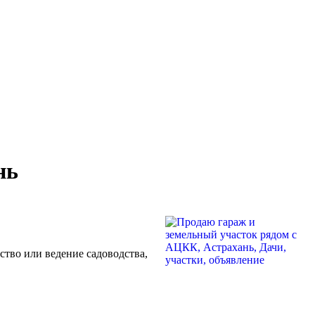
нь
ьство или ведение садоводства,