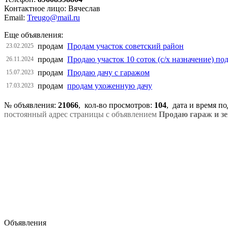
Контактное лицо: Вячеслав
Email:
Treugo@mail.ru
Еще объявления:
продам
Продам участок советский район
23.02.2025
продам
Продаю участок 10 соток (с/х назначение) по
26.11.2024
продам
Продаю дачу с гаражом
15.07.2023
продам
продам ухоженную дачу
17.03.2023
№ объявления:
21066
, кол-во просмотров
:
104
, дата и время п
постоянный адрес страницы с объявлением
Продаю гараж и з
Объявления