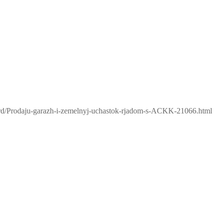
oard/Prodaju-garazh-i-zemelnyj-uchastok-rjadom-s-ACKK-21066.html