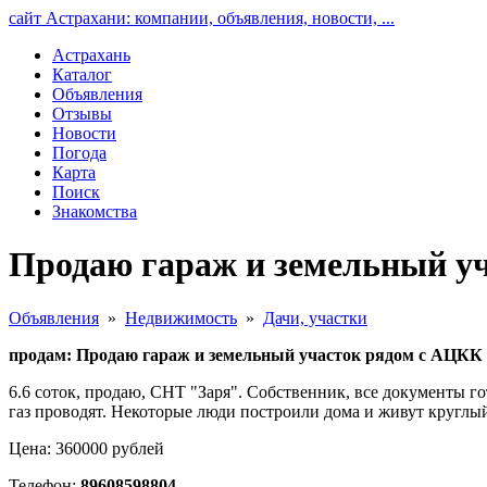
сайт Астрахани: компании, объявления, новости, ...
Астрахань
Каталог
Объявления
Отзывы
Новости
Погода
Карта
Поиск
Знакомства
Продаю гараж и земельный у
Объявления
»
Недвижимость
»
Дачи, участки
продам: Продаю гараж и земельный участок рядом с АЦКК
6.6 соток, продаю, СНТ "Заря". Собственник, все документы гот
газ проводят. Некоторые люди построили дома и живут круглый
Цена: 360000 рублей
Телефон:
89608598804