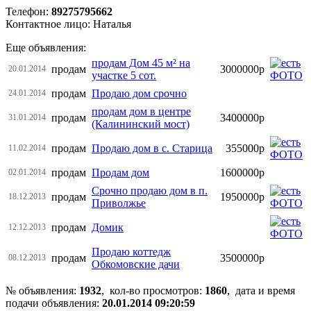
Телефон:
89275795662
Контактное лицо: Наталья
Еще объявления:
продам Дом 45 м² на
продам
3000000р
20.01.2014
участке 5 сот.
продам
Продаю дом срочно
24.01.2014
продам дом в центре
продам
3400000р
31.01.2014
(Калининский мост)
продам
Продаю дом в с. Старица
355000р
11.02.2014
продам
Продам дом
1600000р
02.01.2014
Срочно продаю дом в п.
продам
1950000р
18.12.2013
Приволжье
продам
Домик
12.12.2013
Продаю коттедж
продам
3500000р
08.12.2013
Обкомовские дачи
№ объявления:
1932
, кол-во просмотров
:
1860
, дата и время
подачи объявления:
20.01.2014 09:20:59