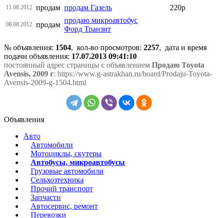
продам
продам Газель
220р
11.08.2012
продаю микроавтобус
продам
08.08.2012
Форд Транзит
№ объявления:
1504
, кол-во просмотров
:
2257
, дата и время
подачи объявления:
17.07.2013 09:41:10
постоянный адрес страницы с объявлением
Продаю Toyota
Avensis, 2009 г
: https://www.g-astrakhan.ru/board/Prodaju-Toyota-
Avensis-2009-g-1504.html
Объявления
Авто
Автомобили
Мотоциклы, скутеры
Автобусы, микроавтобусы
Грузовые автомобили
Сельхозтехника
Прочий транспорт
Запчасти
Автосервис, ремонт
Перевозки