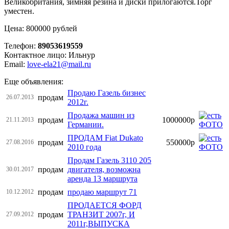
Великобритания, зимняя резина и диски прилогаются.Торг
уместен.
Цена: 800000 рублей
Телефон:
89053619559
Контактное лицо: Ильнур
Email:
love-ela21@mail.ru
Еще объявления:
Продаю Газель бизнес
продам
26.07.2013
2012г.
Продажа машин из
продам
1000000р
21.11.2013
Германии.
ПРОДАМ Fiat Dukato
продам
550000р
27.08.2016
2010 года
Продам Газель 3110 205
продам
двигателя, возможна
30.01.2017
аренда 13 маршрута
продам
продаю маршрут 71
10.12.2012
ПРОДАЕТСЯ ФОРД
продам
ТРАНЗИТ 2007г, И
27.09.2012
2011г,ВЫПУСКА