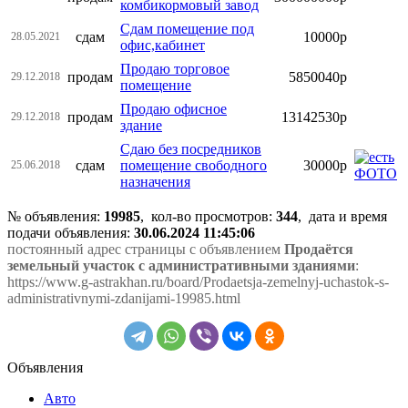
комбикормовый завод
Сдам помещение под
сдам
10000р
28.05.2021
офис,кабинет
Продаю торговое
продам
5850040р
29.12.2018
помещение
Продаю офисное
продам
13142530р
29.12.2018
здание
Сдаю без посредников
сдам
помещение свободного
30000р
25.06.2018
назначения
№ объявления:
19985
, кол-во просмотров
:
344
, дата и время
подачи объявления:
30.06.2024 11:45:06
постоянный адрес страницы с объявлением
Продаётся
земельный участок с административными зданиями
:
https://www.g-astrakhan.ru/board/Prodaetsja-zemelnyj-uchastok-s-
administrativnymi-zdanijami-19985.html
Объявления
Авто