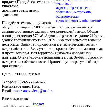
продам: Продаётся земельный
участок с
административными
зданиями
Продаётся земельный участок
общей площадью 5.500 м², на участке расположены три
административных здания и металлический гараж. Общая
площадь строения 570 м². Административное здание 210кв.м,
здание гостиничного типа 336 м², имеется вспомогательные
постройки. Задание подключены к электрическим сетям и
водоснабжению. Весь участок огорожен бетонными плитами
и профнастилом. Вся территория уложена дорожными
плитами. Очень удобные подъездные пути. Земля и строения
находится в собственности. Приветствуется разумный торг
при осмотре
Цена: 12000000 рублей
Телефон:
+7-927-555-48-27
Контактное лицо: Петр
Email:
miss.ivanova.lena@mail.ru
Еще объявления:
Продам
продам
300000000р
24.05.2025