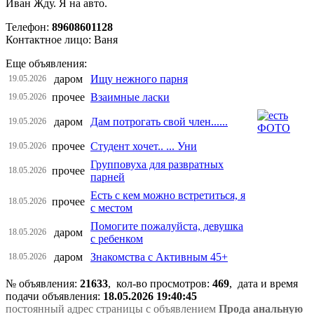
Иван Жду. Я на авто.
Телефон:
89608601128
Контактное лицо: Ваня
Еще объявления:
даром
Ищу нежного парня
19.05.2026
прочее
Взаимные ласки
19.05.2026
даром
Дам потрогать свой член......
19.05.2026
прочее
Студент хочет.. ... Уни
19.05.2026
Групповуха для развратных
прочее
18.05.2026
парней
Есть с кем можно встретиться, я
прочее
18.05.2026
с местом
Помогите пожалуйста, девушка
даром
18.05.2026
с ребенком
даром
Знакомства с Активным 45+
18.05.2026
№ объявления:
21633
, кол-во просмотров
:
469
, дата и время
подачи объявления:
18.05.2026 19:40:45
постоянный адрес страницы с объявлением
Прода анальную