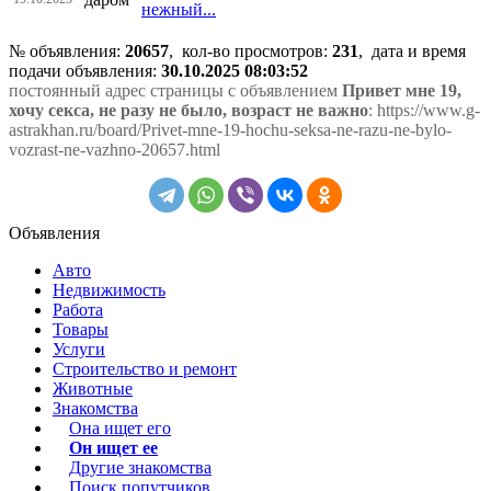
нежный...
№ объявления:
20657
, кол-во просмотров
:
231
, дата и время
подачи объявления:
30.10.2025 08:03:52
постоянный адрес страницы с объявлением
Привет мне 19,
хочу секса, не разу не было, возраст не важно
: https://www.g-
astrakhan.ru/board/Privet-mne-19-hochu-seksa-ne-razu-ne-bylo-
vozrast-ne-vazhno-20657.html
Объявления
Авто
Недвижимость
Работа
Товары
Услуги
Строительство и ремонт
Животные
Знакомства
Она ищет его
Он ищет ее
Другие знакомства
Поиск попутчиков