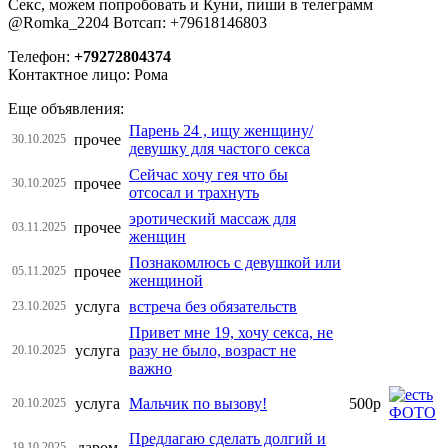
Секс, можем попробовать и Куни, пиши в телеграмм
@Romka_2204 Вотсап: +79618146803
Телефон:
+79272804374
Контактное лицо: Рома
Еще объявления:
Парень 24 , ищу женщину/
прочее
30.10.2025
девушку для частого секса
Сейчас хочу гея что бы
прочее
30.10.2025
отсосал и трахнуть
эротический массаж для
прочее
03.11.2025
женщин
Познакомлюсь с девушкой или
прочее
05.11.2025
женщиной
услуга
встреча без обязательств
23.10.2025
Привет мне 19, хочу секса, не
услуга
разу не было, возраст не
20.10.2025
важно
услуга
Мальчик по вызову!
500р
20.10.2025
Предлагаю сделать долгий и
даром
19.10.2025