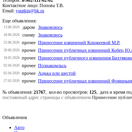
Телефон:
8-902-111-02-02
Контактное лицо: Попова Т.В.
Email:
ystatkin@bk.ru
Еще объявления:
даром
Знакомлюсь
13.06.2026
сниму
Знакомлюсь
18.06.2026
прочее
Принесение извинений Кинжеевой М.Р.
25.06.2026
прочее
Принесение публичных извинений Кобец Ю.
29.06.2026
прочее
Принесение публичного извинения Бихтяков
18.05.2026
прочее
Познакомльсь
02.04.2026
прочее
Ацкка или шестой
02.04.2026
прочее
Принесение публичных извинений Фоминым И.
27.03.2026
№ объявления:
21767
, кол-во просмотров
:
125
, дата и время п
постоянный адрес страницы с объявлением
Принесение публи
Объявления
Авто