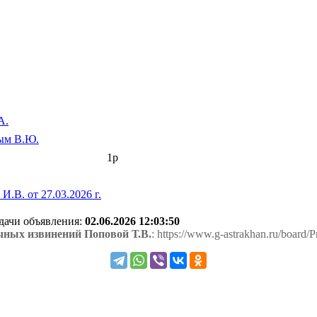
А.
ым В.Ю.
1р
В. от 27.03.2026 г.
одачи объявления:
02.06.2026 12:03:50
чных извинений Поповой Т.В.
: https://www.g-astrakhan.ru/board/