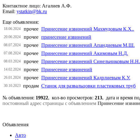
Контактное лицо: Агалиев А.Ф.
Email:
ystatkin@bk.ru
Еще объявления:
прочее
Принесение извинений Махмудовым К.Х..
18.06.2024
прочее
принесение извинений
20.06.2024
прочее
Принесение извинений Апандиевым М.Ш.
08.07.2024
прочее
Принесение извинений Акимовым Н.Д.
07.08.2024
прочее
Принесение извинений Синельниковым Н.Н.
08.03.2024
прочее
Принесение извинений
14.02.2024
прочее
Принесение извинений Кадрлиевым К.У.
26.01.2024
продам
Станок для развальцовки пластиковых труб
30.10.2023
№ объявления:
19922
, кол-во просмотров
:
213
, дата и время п
постоянный адрес страницы с объявлением
Принесение извин
Объявления
Авто