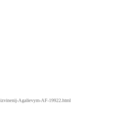
ie-izvinenij-Agalievym-AF-19922.html