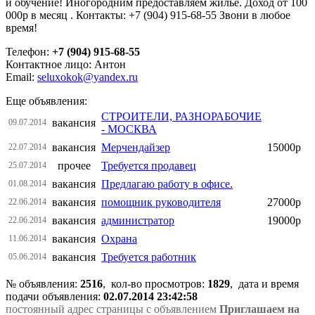
и обучение! Иногородним предоставляем жильё. Доход от 100
000р в месяц . Контакты: +7 (904) 915-68-55 Звони в любое
время!
Телефон:
+7 (904) 915-68-55
Контактное лицо: Антон
Email:
seluxokok@yandex.ru
Еще объявления:
СТРОИТЕЛИ, РАЗНОРАБОЧИЕ
вакансия
09.07.2014
- МОСКВА
вакансия
Мерчендайзер
15000р
22.07.2014
прочее
Требуется продавец
25.07.2014
вакансия
Предлагаю работу в офисе.
01.08.2014
вакансия
помощник руководителя
27000р
22.06.2014
вакансия
администратор
19000р
22.06.2014
вакансия
Охрана
11.06.2014
вакансия
Требуется работник
05.06.2014
№ объявления:
2516
, кол-во просмотров
:
1829
, дата и время
подачи объявления:
02.07.2014 23:42:58
постоянный адрес страницы с объявлением
Приглашаем на