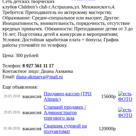
Сеть детских творческих
клубов Children’s club г.Астрахань,ул. Менжинского,4.
Требуется: Преподаватель по актерскому мастерству.
Образование: Средне-специальное или высшее; Другое:
Инициативность, внимательность, порядочность, отсутствие
вредных привычек. Обязанности: Преподавание детям от 3 до
16 лет; Подготовка детей к конкурсам и мероприятиям;
Условия: Достойная заработная плата + бонусы; График
работы уточняйте по телефону.
Цена: 300 рублей
Телефон:
8 927 561 11 17
Контактное лицо: Диана Акмаева
Email:
diana-akmaeva@mail.ru
Еще объявления:
Продавец-кассир (ТРЦ
вакансия
15600р
29.05.2018
Alimpic)
Старший продавец /
вакансия
Администратор
29.05.2018
торгового зала
Сварщик судовой на
вакансия
120000р
01.06.2018
полуавтомат