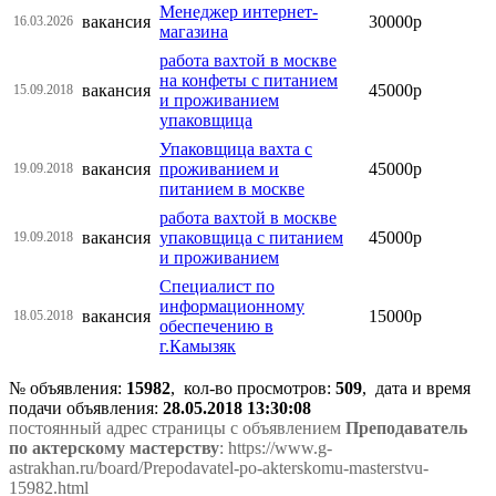
Менеджер интернет-
вакансия
30000р
16.03.2026
магазина
работа вахтой в москве
на конфеты с питанием
вакансия
45000р
15.09.2018
и проживанием
упаковщица
Упаковщица вахта с
вакансия
проживанием и
45000р
19.09.2018
питанием в москве
работа вахтой в москве
вакансия
упаковщица с питанием
45000р
19.09.2018
и проживанием
Специалист по
информационному
вакансия
15000р
18.05.2018
обеспечению в
г.Камызяк
№ объявления:
15982
, кол-во просмотров
:
509
, дата и время
подачи объявления:
28.05.2018 13:30:08
постоянный адрес страницы с объявлением
Преподаватель
по актерскому мастерству
: https://www.g-
astrakhan.ru/board/Prepodavatel-po-akterskomu-masterstvu-
15982.html